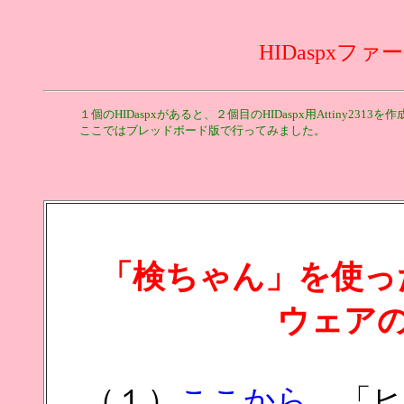
HIDaspx
１個のHIDaspxがあると、２個目のHIDaspx用Attiny231
ここではブレッドボード版で行ってみました。
「検ちゃん」を使った
ウェア
（１）
ここから
「ヒ