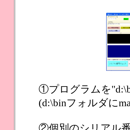
①プログラムを"d:\bin
(d:\binフォルダにma
②個別のシリアル