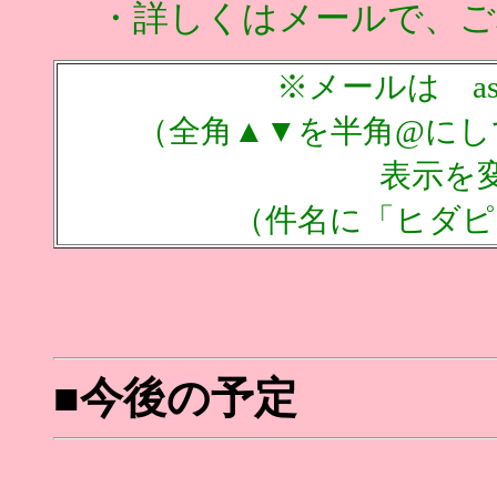
・詳しくはメールで、ご
※メールは asd▲
（全角▲▼を半角@にして
表示を
（件名に「ヒダピオ
■
今後の予定