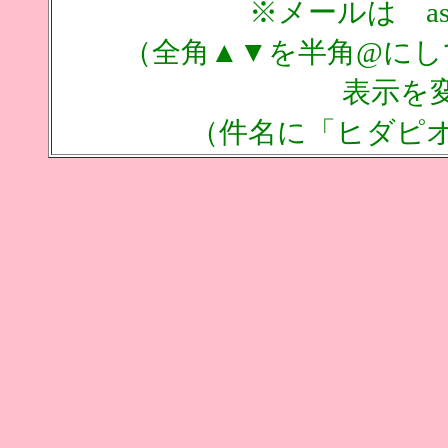
※メールは asd▲
（全角▲▼を半角@にして
表示を
（件名に「ヒダピオ 